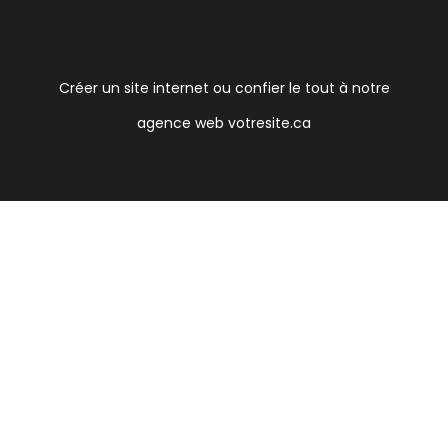
Créer un site internet ou confier le tout à notre
agence web votresite.ca
Jackpot Mutant © 2026